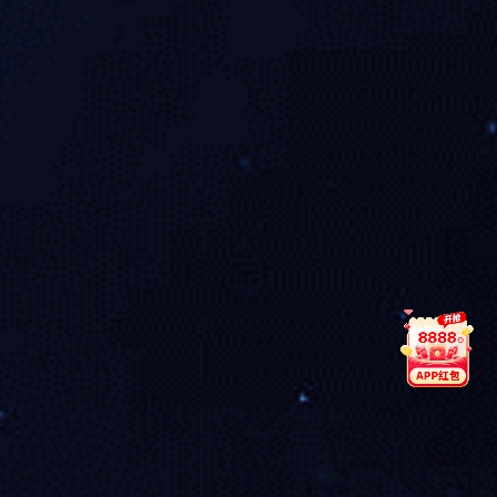
2026-06-08
DOTA2意识排行榜揭
晓IG战队荣登第十位
引发热议
2026-06-08
CSGO战术解析：深入
探讨FPX战队的比赛
节奏与策略运用
2026-06-08