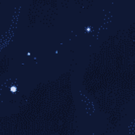
分配
要因素。重庆极限运动队注重每位成员特长的发
，有些选手擅长速度，有些则在技巧上更具优势，
发挥每个人的潜力。
举行技能培训和考核，各个成员在此过程中不断学
不仅有助于个人发展，也为整个团队带来了竞争
适应而导致的失误，从而提高整体稳定性。
逐渐显现成效，不少选手在比赛中展现出了超乎寻
足以取得胜利，还需结合团队策略，共同面对各种
策略
前提。重庆极限运动队非常重视对竞争者的研究，