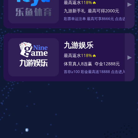
首页
落地项目
盯防策略与成败分析探