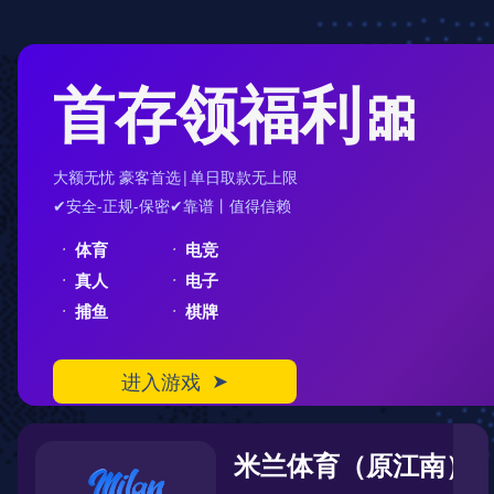
北京市朝阳区劲松南
inspirational@att.net