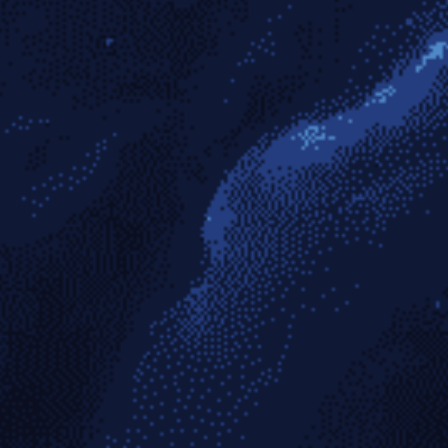
手进行深度分析，从而制定具有针对性的战术方
分享关于对手的信息，并进行模拟演练。
术。例如，在发现某一对手弱点后，他们可以通过
定选手来制约对方的发展空间。同时，这种灵活应
验，提高了临场决策能力。