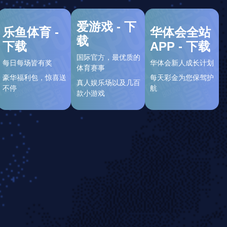
导航
认识
悟空体育
落地项目
公司头条
公司服务
加入
悟空体育官网