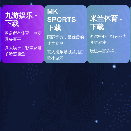
策略方面的实施与成效，通过对其成功经验和失败
技表现的重要性。首先，文章将概述重庆极限运动
体能力及对手分析等方面；其次，将详细解析这些
败背后的原因；接着，从心理因素、技术层面和环
运动员表现；最后，总结出针对未来改进的建议，
通过系统性的分析，希望能够为极限运动领域内其
的一环。重庆极限运动队强调成员之间的默契配
协调能力。这种协作不仅体现在赛事期间，还贯穿
要互相支持、分工明确。在某些情况下，一名选手
出反应，以保障全队的安全与顺利完成任务。这种
信任基础之上的。
全队成员共同面对挑战时，他们更容易获得心理上
平。这种集体向心力不仅提高了竞技表现，也促进