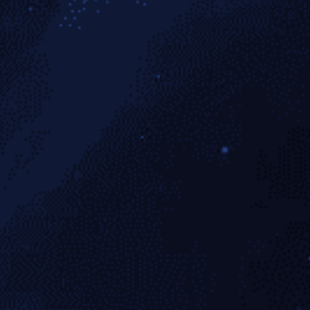
适应
中制胜的重要条件之一。重庆极限运动队意识到良
此他们特别注重心理素质训练，通过冥想、情景模
压能力。
是一种考验。在高山、高温或潮湿等特殊气候下参
提前适应训练，让选手们熟悉各种可能面临的环境
事。这种提前准备大大降低了外部环境带来的负面